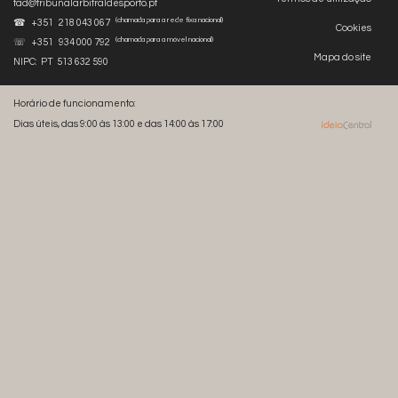
tad@tribunalarbitraldesporto.pt
(chamada para a rede fixa nacional)
☎ +351 218 043 067
Cookies
(chamada para a móvel nacional)
☏ +351 934 000 792
Mapa do site
NIPC: PT 513 632 590
Horário de funcionamento:
Dias úteis, das 9:00 às 13:00 e das 14:00 às 17:00