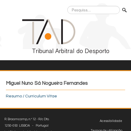
Pesquisa...
Miguel Nuno Sá Nogueira Fernandes
Resumo / Curriculum Vitae
R. Braamcamp, n.º 12 - R/c Dto.
Acessibilidade
1250-050 LISBOA - Portugal
Termos de utilização