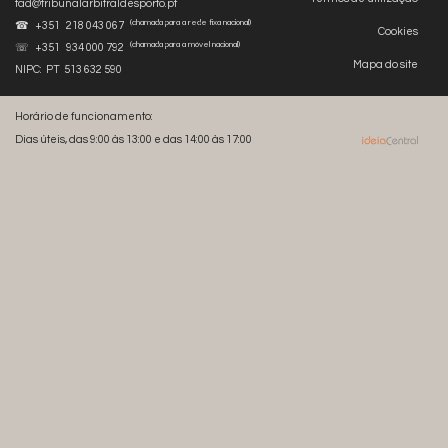
tad@tribunalarbitraldesporto.pt
(chamada para a rede fixa nacional)
☎ +351 218 043 067
Cookies
(chamada para a móvel nacional)
☏ +351 934 000 792
Mapa do site
NIPC: PT 513 632 590
Horário de funcionamento:
Dias úteis, das 9:00 às 13:00 e das 14:00 às 17:00