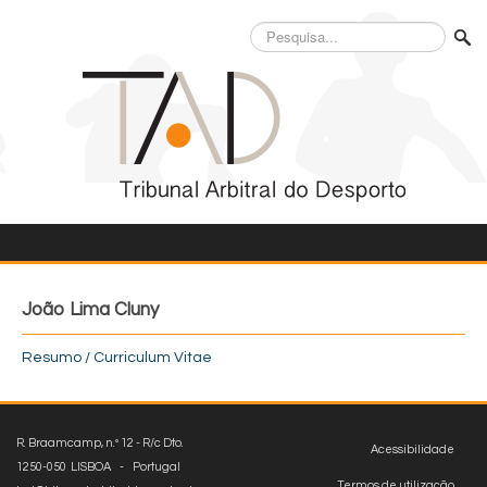
Pesquisa...
João Lima Cluny
Resumo / Curriculum Vitae
R. Braamcamp, n.º 12 - R/c Dto.
Acessibilidade
1250-050 LISBOA - Portugal
Termos de utilização