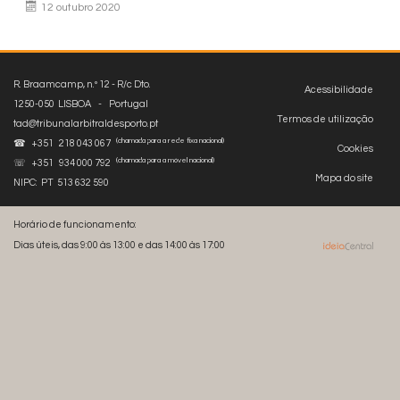
12 outubro 2020
R. Braamcamp, n.º 12 - R/c Dto.
Acessibilidade
1250-050 LISBOA - Portugal
Termos de utilização
tad@tribunalarbitraldesporto.pt
(chamada para a rede fixa nacional)
☎ +351 218 043 067
Cookies
(chamada para a móvel nacional)
☏ +351 934 000 792
Mapa do site
NIPC: PT 513 632 590
Horário de funcionamento:
Dias úteis, das 9:00 às 13:00 e das 14:00 às 17:00