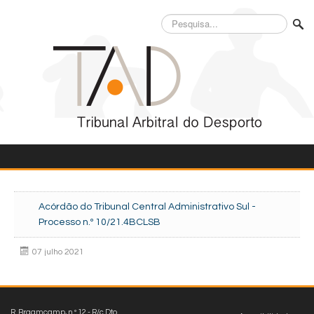
Pesquisa...
Acórdão do Tribunal Central Administrativo Sul -
Processo n.º 10/21.4BCLSB
07 julho 2021
R. Braamcamp, n.º 12 - R/c Dto.