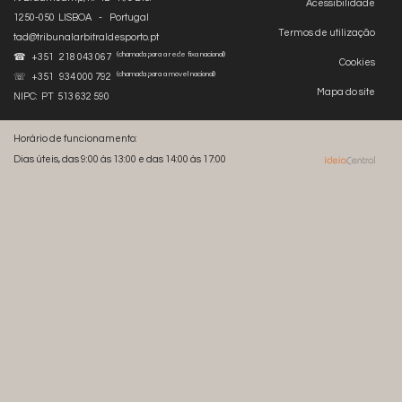
Acessibilidade
1250-050 LISBOA - Portugal
Termos de utilização
tad@tribunalarbitraldesporto.pt
(chamada para a rede fixa nacional)
☎ +351 218 043 067
Cookies
(chamada para a móvel nacional)
☏ +351 934 000 792
Mapa do site
NIPC: PT 513 632 590
Horário de funcionamento:
Dias úteis, das 9:00 às 13:00 e das 14:00 às 17:00