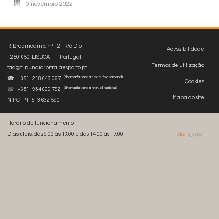
10 novembro 2022
R. Braamcamp, n.º 12 - R/c Dto.
Acessibilidade
1250-050 LISBOA - Portugal
Termos de utilização
tad@tribunalarbitraldesporto.pt
(chamada para a rede fixa nacional)
☎ +351 218 043 067
Cookies
(chamada para a móvel nacional)
☏ +351 934 000 792
Mapa do site
NIPC: PT 513 632 590
Horário de funcionamento:
Dias úteis, das 9:00 às 13:00 e das 14:00 às 17:00