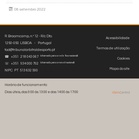
08 setembro 2022
R. Braamcamp, n.º 12 - R/c Dto.
Acessibilidade
1250-050 LISBOA - Portugal
Termos de utilização
tad@tribunalarbitraldesporto.pt
(chamada para a rede fixa nacional)
☎ +351 218 043 067
Cookies
(chamada para a móvel nacional)
☏ +351 934 000 792
Mapa do site
NIPC: PT 513 632 590
Horário de funcionamento:
Dias úteis, das 9:00 às 13:00 e das 14:00 às 17:00