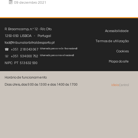
09 dezembro 2021
R. Braamcamp, n.º 12 - R/c Dto.
Acessibilidade
1250-050 LISBOA - Portugal
Termos de utilização
tad@tribunalarbitraldesporto.pt
(chamada para a rede fixa nacional)
☎ +351 218 043 067
Cookies
(chamada para a móvel nacional)
☏ +351 934 000 792
Mapa do site
NIPC: PT 513 632 590
Horário de funcionamento:
Dias úteis, das 9:00 às 13:00 e das 14:00 às 17:00