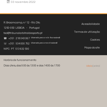
03 novembro 2022
R. Braamcamp, n.º 12 - R/c Dto.
Acessibilidade
1250-050 LISBOA - Portugal
Termos de utilização
tad@tribunalarbitraldesporto.pt
(chamada para a rede fixa nacional)
☎ +351 218 043 067
Cookies
(chamada para a móvel nacional)
☏ +351 934 000 792
Mapa do site
NIPC: PT 513 632 590
Horário de funcionamento:
Dias úteis, das 9:00 às 13:00 e das 14:00 às 17:00