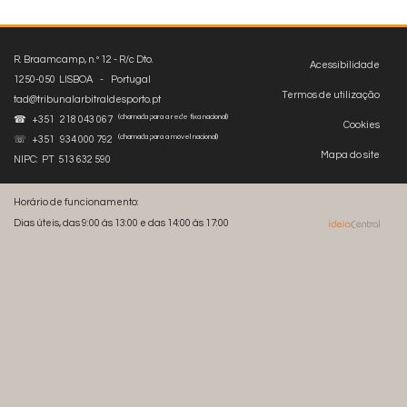
R. Braamcamp, n.º 12 - R/c Dto.
Acessibilidade
1250-050 LISBOA - Portugal
Termos de utilização
tad@tribunalarbitraldesporto.pt
(chamada para a rede fixa nacional)
☎ +351 218 043 067
Cookies
(chamada para a móvel nacional)
☏ +351 934 000 792
Mapa do site
NIPC: PT 513 632 590
Horário de funcionamento:
Dias úteis, das 9:00 às 13:00 e das 14:00 às 17:00