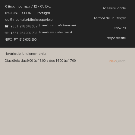
R. Braamcamp, n.º 12 - R/c Dto.
Acessibilidade
1250-050 LISBOA - Portugal
Termos de utilização
tad@tribunalarbitraldesporto.pt
(chamada para a rede fixa nacional)
☎ +351 218 043 067
Cookies
(chamada para a móvel nacional)
☏ +351 934 000 792
Mapa do site
NIPC: PT 513 632 590
Horário de funcionamento:
Dias úteis, das 9:00 às 13:00 e das 14:00 às 17:00