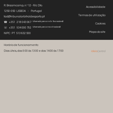
R. Braamcamp, n.º 12 - R/c Dto.
Acessibilidade
1250-050 LISBOA - Portugal
Termos de utilização
tad@tribunalarbitraldesporto.pt
(chamada para a rede fixa nacional)
☎ +351 218 043 067
Cookies
(chamada para a móvel nacional)
☏ +351 934 000 792
Mapa do site
NIPC: PT 513 632 590
Horário de funcionamento:
Dias úteis, das 9:00 às 13:00 e das 14:00 às 17:00