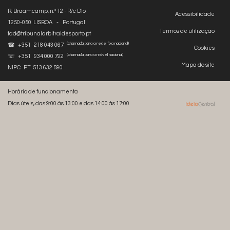
R. Braamcamp, n.º 12 - R/c Dto.
Acessibilidade
1250-050 LISBOA - Portugal
Termos de utilização
tad@tribunalarbitraldesporto.pt
(chamada para a rede fixa nacional)
☎ +351 218 043 067
Cookies
(chamada para a móvel nacional)
☏ +351 934 000 792
Mapa do site
NIPC: PT 513 632 590
Horário de funcionamento:
Dias úteis, das 9:00 às 13:00 e das 14:00 às 17:00