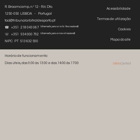
R. Braamcamp, n.º 12 - R/c Dto.
Acessibilidade
1250-050 LISBOA - Portugal
Termos de utilização
tad@tribunalarbitraldesporto.pt
(chamada para a rede fixa nacional)
☎ +351 218 043 067
Cookies
(chamada para a móvel nacional)
☏ +351 934 000 792
Mapa do site
NIPC: PT 513 632 590
Horário de funcionamento:
Dias úteis, das 9:00 às 13:00 e das 14:00 às 17:00