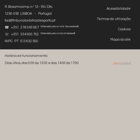
R. Braamcamp, n.º 12 - R/c Dto.
Acessibilidade
1250-050 LISBOA - Portugal
Termos de utilização
tad@tribunalarbitraldesporto.pt
(chamada para a rede fixa nacional)
☎ +351 218 043 067
Cookies
(chamada para a móvel nacional)
☏ +351 934 000 792
Mapa do site
NIPC: PT 513 632 590
Horário de funcionamento:
Dias úteis, das 9:00 às 13:00 e das 14:00 às 17:00