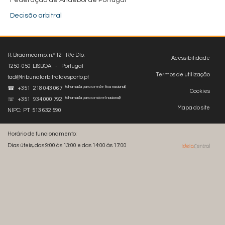
Federação de Andebol de Portugal
Decisão arbitral
R. Braamcamp, n.º 12 - R/c Dto.
Acessibilidade
1250-050 LISBOA - Portugal
Termos de utilização
tad@tribunalarbitraldesporto.pt
(chamada para a rede fixa nacional)
☎ +351 218 043 067
Cookies
(chamada para a móvel nacional)
☏ +351 934 000 792
Mapa do site
NIPC: PT 513 632 590
Horário de funcionamento:
Dias úteis, das 9:00 às 13:00 e das 14:00 às 17:00