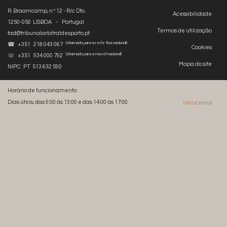
R. Braamcamp, n.º 12 - R/c Dto.
Acessibilidade
1250-050 LISBOA - Portugal
Termos de utilização
tad@tribunalarbitraldesporto.pt
(chamada para a rede fixa nacional)
☎ +351 218 043 067
Cookies
(chamada para a móvel nacional)
☏ +351 934 000 792
Mapa do site
NIPC: PT 513 632 590
Horário de funcionamento:
Dias úteis, das 9:00 às 13:00 e das 14:00 às 17:00