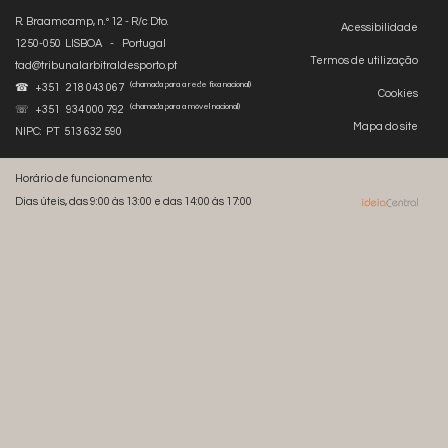
R. Braamcamp, n.º 12 - R/c Dto.
Acessibilidade
1250-050 LISBOA - Portugal
Termos de utilização
tad@tribunalarbitraldesporto.pt
(chamada para a rede fixa nacional)
☎ +351 218 043 067
Cookies
(chamada para a móvel nacional)
☏ +351 934 000 792
Mapa do site
NIPC: PT 513 632 590
Horário de funcionamento:
Dias úteis, das 9:00 às 13:00 e das 14:00 às 17:00