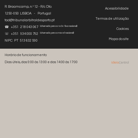
R. Braamcamp, n.º 12 - R/c Dto.
Acessibilidade
1250-050 LISBOA - Portugal
Termos de utilização
tad@tribunalarbitraldesporto.pt
(chamada para a rede fixa nacional)
☎ +351 218 043 067
Cookies
(chamada para a móvel nacional)
☏ +351 934 000 792
Mapa do site
NIPC: PT 513 632 590
Horário de funcionamento:
Dias úteis, das 9:00 às 13:00 e das 14:00 às 17:00