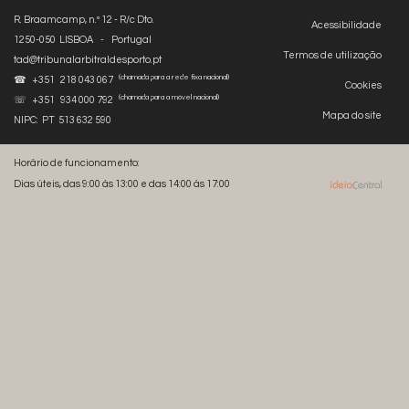
R. Braamcamp, n.º 12 - R/c Dto.
Acessibilidade
1250-050 LISBOA - Portugal
Termos de utilização
tad@tribunalarbitraldesporto.pt
(chamada para a rede fixa nacional)
☎ +351 218 043 067
Cookies
(chamada para a móvel nacional)
☏ +351 934 000 792
Mapa do site
NIPC: PT 513 632 590
Horário de funcionamento:
Dias úteis, das 9:00 às 13:00 e das 14:00 às 17:00