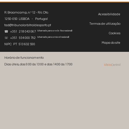
R. Braamcamp, n.º 12 - R/c Dto.
Acessibilidade
1250-050 LISBOA - Portugal
Termos de utilização
tad@tribunalarbitraldesporto.pt
(chamada para a rede fixa nacional)
☎ +351 218 043 067
Cookies
(chamada para a móvel nacional)
☏ +351 934 000 792
Mapa do site
NIPC: PT 513 632 590
Horário de funcionamento:
Dias úteis, das 9:00 às 13:00 e das 14:00 às 17:00