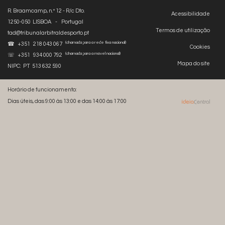
R. Braamcamp, n.º 12 - R/c Dto.
Acessibilidade
1250-050 LISBOA - Portugal
Termos de utilização
tad@tribunalarbitraldesporto.pt
(chamada para a rede fixa nacional)
☎ +351 218 043 067
Cookies
(chamada para a móvel nacional)
☏ +351 934 000 792
Mapa do site
NIPC: PT 513 632 590
Horário de funcionamento:
Dias úteis, das 9:00 às 13:00 e das 14:00 às 17:00