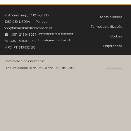
R. Braamcamp, n.º 12 - R/c Dto.
Acessibilidade
1250-050 LISBOA - Portugal
Termos de utilização
tad@tribunalarbitraldesporto.pt
(chamada para a rede fixa nacional)
☎ +351 218 043 067
Cookies
(chamada para a móvel nacional)
☏ +351 934 000 792
Mapa do site
NIPC: PT 513 632 590
Horário de funcionamento:
Dias úteis, das 9:00 às 13:00 e das 14:00 às 17:00