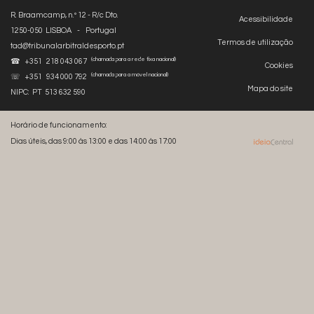
R. Braamcamp, n.º 12 - R/c Dto.
Acessibilidade
1250-050 LISBOA - Portugal
Termos de utilização
tad@tribunalarbitraldesporto.pt
(chamada para a rede fixa nacional)
☎ +351 218 043 067
Cookies
(chamada para a móvel nacional)
☏ +351 934 000 792
Mapa do site
NIPC: PT 513 632 590
Horário de funcionamento:
Dias úteis, das 9:00 às 13:00 e das 14:00 às 17:00