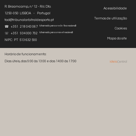
R. Braamcamp, n.º 12 - R/c Dto.
Acessibilidade
1250-050 LISBOA - Portugal
Termos de utilização
tad@tribunalarbitraldesporto.pt
(chamada para a rede fixa nacional)
☎ +351 218 043 067
Cookies
(chamada para a móvel nacional)
☏ +351 934 000 792
Mapa do site
NIPC: PT 513 632 590
Horário de funcionamento:
Dias úteis, das 9:00 às 13:00 e das 14:00 às 17:00