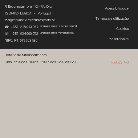
R. Braamcamp, n.º 12 - R/c Dto.
Acessibilidade
1250-050 LISBOA - Portugal
Termos de utilização
tad@tribunalarbitraldesporto.pt
(chamada para a rede fixa nacional)
☎ +351 218 043 067
Cookies
(chamada para a móvel nacional)
☏ +351 934 000 792
Mapa do site
NIPC: PT 513 632 590
Horário de funcionamento:
Dias úteis, das 9:00 às 13:00 e das 14:00 às 17:00