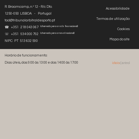
R. Braamcamp, n.º 12 - R/c Dto.
Acessibilidade
1250-050 LISBOA - Portugal
Termos de utilização
tad@tribunalarbitraldesporto.pt
(chamada para a rede fixa nacional)
☎ +351 218 043 067
Cookies
(chamada para a móvel nacional)
☏ +351 934 000 792
Mapa do site
NIPC: PT 513 632 590
Horário de funcionamento:
Dias úteis, das 9:00 às 13:00 e das 14:00 às 17:00