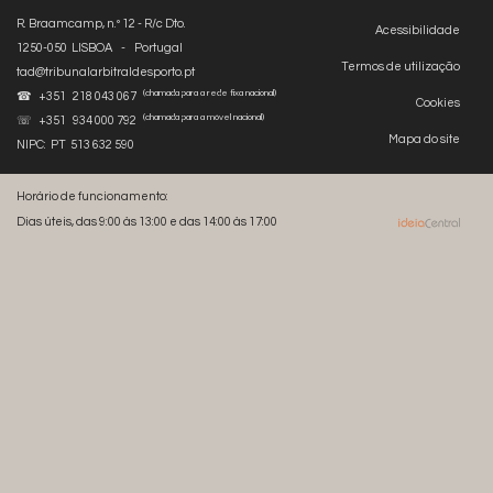
R. Braamcamp, n.º 12 - R/c Dto.
Acessibilidade
1250-050 LISBOA - Portugal
Termos de utilização
tad@tribunalarbitraldesporto.pt
(chamada para a rede fixa nacional)
☎ +351 218 043 067
Cookies
(chamada para a móvel nacional)
☏ +351 934 000 792
Mapa do site
NIPC: PT 513 632 590
Horário de funcionamento:
Dias úteis, das 9:00 às 13:00 e das 14:00 às 17:00