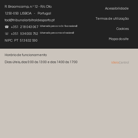
R. Braamcamp, n.º 12 - R/c Dto.
Acessibilidade
1250-050 LISBOA - Portugal
Termos de utilização
tad@tribunalarbitraldesporto.pt
(chamada para a rede fixa nacional)
☎ +351 218 043 067
Cookies
(chamada para a móvel nacional)
☏ +351 934 000 792
Mapa do site
NIPC: PT 513 632 590
Horário de funcionamento:
Dias úteis, das 9:00 às 13:00 e das 14:00 às 17:00