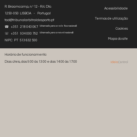
R. Braamcamp, n.º 12 - R/c Dto.
Acessibilidade
1250-050 LISBOA - Portugal
Termos de utilização
tad@tribunalarbitraldesporto.pt
(chamada para a rede fixa nacional)
☎ +351 218 043 067
Cookies
(chamada para a móvel nacional)
☏ +351 934 000 792
Mapa do site
NIPC: PT 513 632 590
Horário de funcionamento:
Dias úteis, das 9:00 às 13:00 e das 14:00 às 17:00