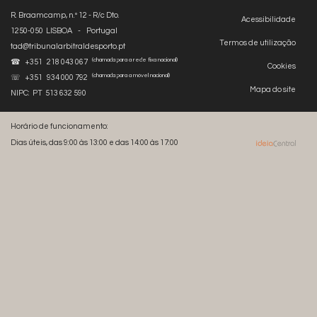
R. Braamcamp, n.º 12 - R/c Dto.
Acessibilidade
1250-050 LISBOA - Portugal
Termos de utilização
tad@tribunalarbitraldesporto.pt
(chamada para a rede fixa nacional)
☎ +351 218 043 067
Cookies
(chamada para a móvel nacional)
☏ +351 934 000 792
Mapa do site
NIPC: PT 513 632 590
Horário de funcionamento:
Dias úteis, das 9:00 às 13:00 e das 14:00 às 17:00