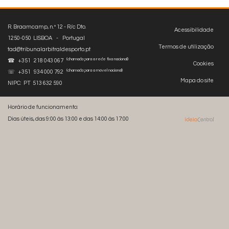
R. Braamcamp, n.º 12 - R/c Dto.
Acessibilidade
1250-050 LISBOA - Portugal
Termos de utilização
tad@tribunalarbitraldesporto.pt
(chamada para a rede fixa nacional)
☎ +351 218 043 067
Cookies
(chamada para a móvel nacional)
☏ +351 934 000 792
Mapa do site
NIPC: PT 513 632 590
Horário de funcionamento:
Dias úteis, das 9:00 às 13:00 e das 14:00 às 17:00