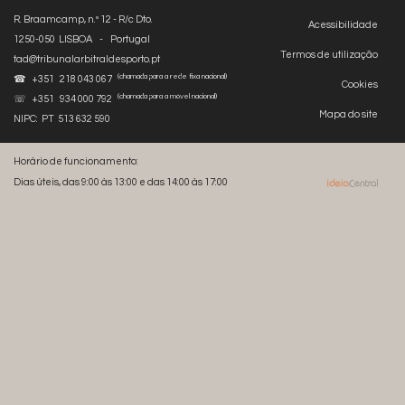
R. Braamcamp, n.º 12 - R/c Dto.
Acessibilidade
1250-050 LISBOA - Portugal
Termos de utilização
tad@tribunalarbitraldesporto.pt
(chamada para a rede fixa nacional)
☎ +351 218 043 067
Cookies
(chamada para a móvel nacional)
☏ +351 934 000 792
Mapa do site
NIPC: PT 513 632 590
Horário de funcionamento:
Dias úteis, das 9:00 às 13:00 e das 14:00 às 17:00