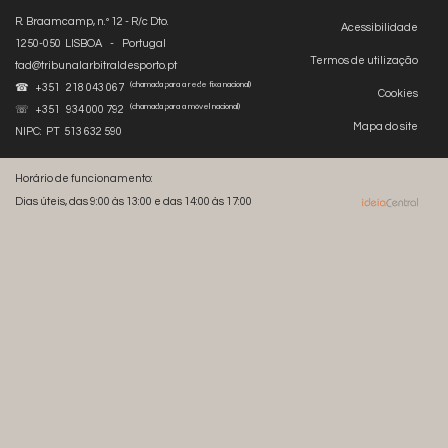
R. Braamcamp, n.º 12 - R/c Dto.
Acessibilidade
1250-050 LISBOA - Portugal
Termos de utilização
tad@tribunalarbitraldesporto.pt
(chamada para a rede fixa nacional)
☎ +351 218 043 067
Cookies
(chamada para a móvel nacional)
☏ +351 934 000 792
Mapa do site
NIPC: PT 513 632 590
Horário de funcionamento:
Dias úteis, das 9:00 às 13:00 e das 14:00 às 17:00