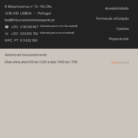
R. Braamcamp, n.º 12 - R/c Dto.
Acessibilidade
1250-050 LISBOA - Portugal
Termos de utilização
tad@tribunalarbitraldesporto.pt
(chamada para a rede fixa nacional)
☎ +351 218 043 067
Cookies
(chamada para a móvel nacional)
☏ +351 934 000 792
Mapa do site
NIPC: PT 513 632 590
Horário de funcionamento:
Dias úteis, das 9:00 às 13:00 e das 14:00 às 17:00