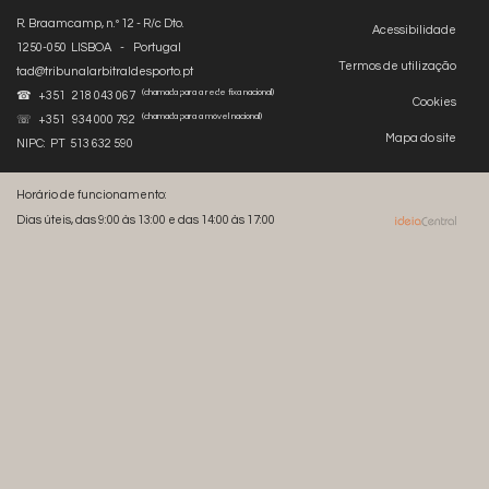
R. Braamcamp, n.º 12 - R/c Dto.
Acessibilidade
1250-050 LISBOA - Portugal
Termos de utilização
tad@tribunalarbitraldesporto.pt
(chamada para a rede fixa nacional)
☎ +351 218 043 067
Cookies
(chamada para a móvel nacional)
☏ +351 934 000 792
Mapa do site
NIPC: PT 513 632 590
Horário de funcionamento:
Dias úteis, das 9:00 às 13:00 e das 14:00 às 17:00