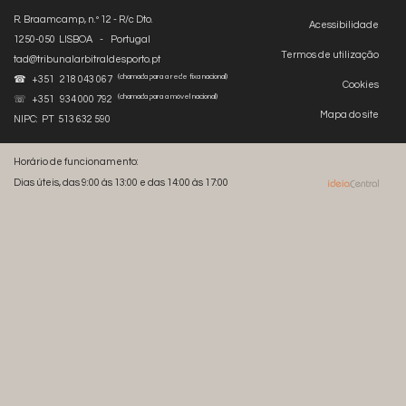
R. Braamcamp, n.º 12 - R/c Dto.
Acessibilidade
1250-050 LISBOA - Portugal
Termos de utilização
tad@tribunalarbitraldesporto.pt
(chamada para a rede fixa nacional)
☎ +351 218 043 067
Cookies
(chamada para a móvel nacional)
☏ +351 934 000 792
Mapa do site
NIPC: PT 513 632 590
Horário de funcionamento:
Dias úteis, das 9:00 às 13:00 e das 14:00 às 17:00