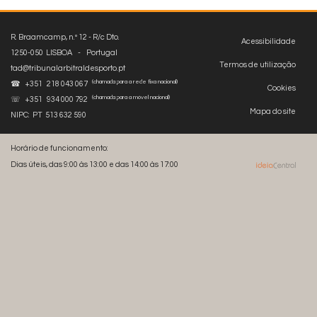
R. Braamcamp, n.º 12 - R/c Dto.
Acessibilidade
1250-050 LISBOA - Portugal
Termos de utilização
tad@tribunalarbitraldesporto.pt
(chamada para a rede fixa nacional)
☎ +351 218 043 067
Cookies
(chamada para a móvel nacional)
☏ +351 934 000 792
Mapa do site
NIPC: PT 513 632 590
Horário de funcionamento:
Dias úteis, das 9:00 às 13:00 e das 14:00 às 17:00