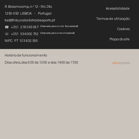
R. Braamcamp, n.º 12 - R/c Dto.
Acessibilidade
1250-050 LISBOA - Portugal
Termos de utilização
tad@tribunalarbitraldesporto.pt
(chamada para a rede fixa nacional)
☎ +351 218 043 067
Cookies
(chamada para a móvel nacional)
☏ +351 934 000 792
Mapa do site
NIPC: PT 513 632 590
Horário de funcionamento:
Dias úteis, das 9:00 às 13:00 e das 14:00 às 17:00