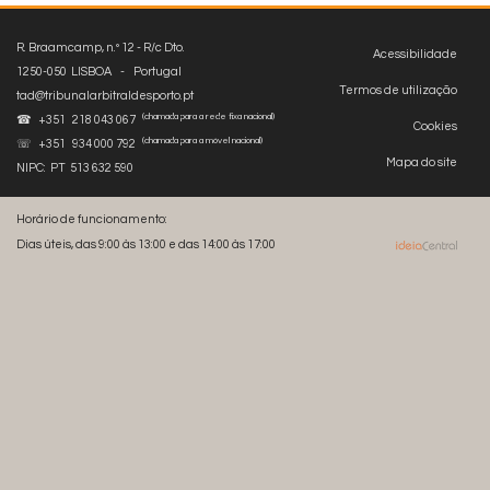
R. Braamcamp, n.º 12 - R/c Dto.
Acessibilidade
1250-050 LISBOA - Portugal
Termos de utilização
tad@tribunalarbitraldesporto.pt
(chamada para a rede fixa nacional)
☎ +351 218 043 067
Cookies
(chamada para a móvel nacional)
☏ +351 934 000 792
Mapa do site
NIPC: PT 513 632 590
Horário de funcionamento:
Dias úteis, das 9:00 às 13:00 e das 14:00 às 17:00