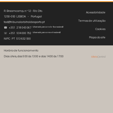
R. Braamcamp, n.º 12 - R/c Dto.
Acessibilidade
1250-050 LISBOA - Portugal
Termos de utilização
tad@tribunalarbitraldesporto.pt
(chamada para a rede fixa nacional)
☎ +351 218 043 067
Cookies
(chamada para a móvel nacional)
☏ +351 934 000 792
Mapa do site
NIPC: PT 513 632 590
Horário de funcionamento:
Dias úteis, das 9:00 às 13:00 e das 14:00 às 17:00