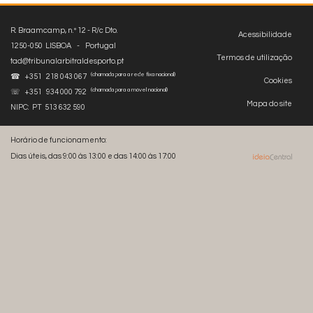
R. Braamcamp, n.º 12 - R/c Dto.
Acessibilidade
1250-050 LISBOA - Portugal
Termos de utilização
tad@tribunalarbitraldesporto.pt
(chamada para a rede fixa nacional)
☎ +351 218 043 067
Cookies
(chamada para a móvel nacional)
☏ +351 934 000 792
Mapa do site
NIPC: PT 513 632 590
Horário de funcionamento:
Dias úteis, das 9:00 às 13:00 e das 14:00 às 17:00