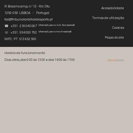
R. Braamcamp, n.º 12 - R/c Dto.
Acessibilidade
1250-050 LISBOA - Portugal
Termos de utilização
tad@tribunalarbitraldesporto.pt
(chamada para a rede fixa nacional)
☎ +351 218 043 067
Cookies
(chamada para a móvel nacional)
☏ +351 934 000 792
Mapa do site
NIPC: PT 513 632 590
Horário de funcionamento:
Dias úteis, das 9:00 às 13:00 e das 14:00 às 17:00