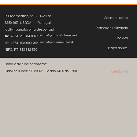
R. Braamcamp, n.º 12 - R/c Dto.
Acessibilidade
1250-050 LISBOA - Portugal
Termos de utilização
tad@tribunalarbitraldesporto.pt
(chamada para a rede fixa nacional)
☎ +351 218 043 067
Cookies
(chamada para a móvel nacional)
☏ +351 934 000 792
Mapa do site
NIPC: PT 513 632 590
Horário de funcionamento:
Dias úteis, das 9:00 às 13:00 e das 14:00 às 17:00