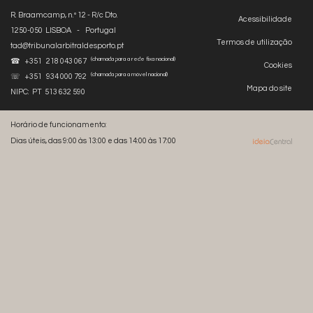
R. Braamcamp, n.º 12 - R/c Dto.
Acessibilidade
1250-050 LISBOA - Portugal
Termos de utilização
tad@tribunalarbitraldesporto.pt
(chamada para a rede fixa nacional)
☎ +351 218 043 067
Cookies
(chamada para a móvel nacional)
☏ +351 934 000 792
Mapa do site
NIPC: PT 513 632 590
Horário de funcionamento:
Dias úteis, das 9:00 às 13:00 e das 14:00 às 17:00