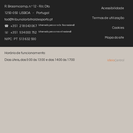
R. Braamcamp, n.º 12 - R/c Dto.
Acessibilidade
1250-050 LISBOA - Portugal
Termos de utilização
tad@tribunalarbitraldesporto.pt
(chamada para a rede fixa nacional)
☎ +351 218 043 067
Cookies
(chamada para a móvel nacional)
☏ +351 934 000 792
Mapa do site
NIPC: PT 513 632 590
Horário de funcionamento:
Dias úteis, das 9:00 às 13:00 e das 14:00 às 17:00