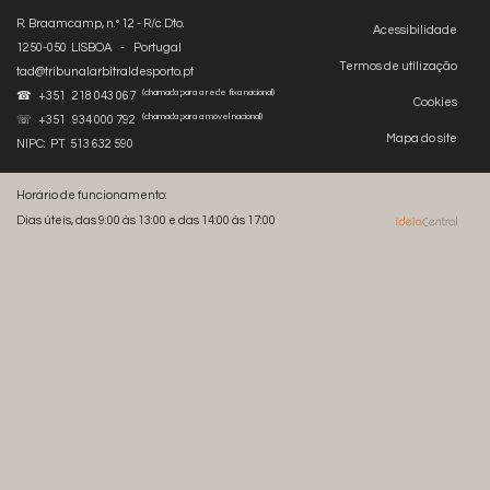
R. Braamcamp, n.º 12 - R/c Dto.
Acessibilidade
1250-050 LISBOA - Portugal
Termos de utilização
tad@tribunalarbitraldesporto.pt
(chamada para a rede fixa nacional)
☎ +351 218 043 067
Cookies
(chamada para a móvel nacional)
☏ +351 934 000 792
Mapa do site
NIPC: PT 513 632 590
Horário de funcionamento:
Dias úteis, das 9:00 às 13:00 e das 14:00 às 17:00