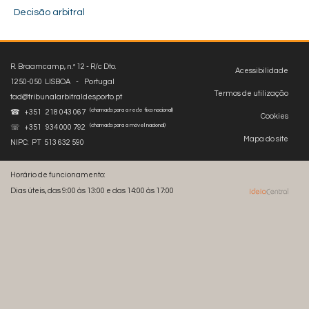
Decisão arbitral
R. Braamcamp, n.º 12 - R/c Dto.
Acessibilidade
1250-050 LISBOA - Portugal
Termos de utilização
tad@tribunalarbitraldesporto.pt
(chamada para a rede fixa nacional)
☎ +351 218 043 067
Cookies
(chamada para a móvel nacional)
☏ +351 934 000 792
Mapa do site
NIPC: PT 513 632 590
Horário de funcionamento:
Dias úteis, das 9:00 às 13:00 e das 14:00 às 17:00