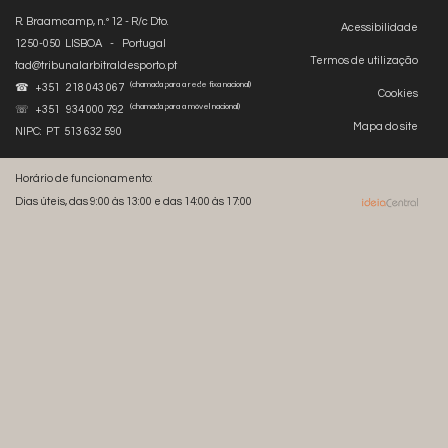
R. Braamcamp, n.º 12 - R/c Dto.
Acessibilidade
1250-050 LISBOA - Portugal
Termos de utilização
tad@tribunalarbitraldesporto.pt
(chamada para a rede fixa nacional)
☎ +351 218 043 067
Cookies
(chamada para a móvel nacional)
☏ +351 934 000 792
Mapa do site
NIPC: PT 513 632 590
Horário de funcionamento:
Dias úteis, das 9:00 às 13:00 e das 14:00 às 17:00