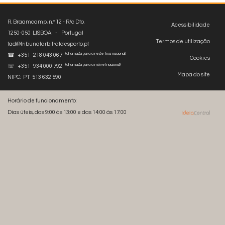
R. Braamcamp, n.º 12 - R/c Dto.
Acessibilidade
1250-050 LISBOA - Portugal
Termos de utilização
tad@tribunalarbitraldesporto.pt
(chamada para a rede fixa nacional)
☎ +351 218 043 067
Cookies
(chamada para a móvel nacional)
☏ +351 934 000 792
Mapa do site
NIPC: PT 513 632 590
Horário de funcionamento:
Dias úteis, das 9:00 às 13:00 e das 14:00 às 17:00