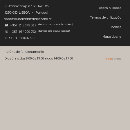
R. Braamcamp, n.º 12 - R/c Dto.
Acessibilidade
1250-050 LISBOA - Portugal
Termos de utilização
tad@tribunalarbitraldesporto.pt
(chamada para a rede fixa nacional)
☎ +351 218 043 067
Cookies
(chamada para a móvel nacional)
☏ +351 934 000 792
Mapa do site
NIPC: PT 513 632 590
Horário de funcionamento:
Dias úteis, das 9:00 às 13:00 e das 14:00 às 17:00